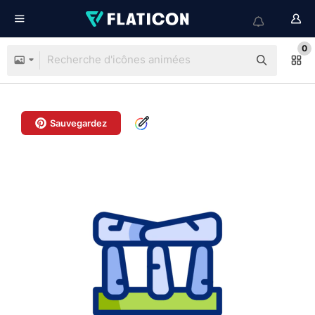
0
Sauvegardez