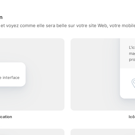
on
t voyez comme elle sera belle sur votre site Web, votre mobile
L'i
mag
pro
e interface
ication
Icô