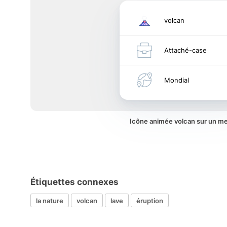
volcan
Attaché-case
Mondial
Icône animée volcan sur un m
Étiquettes connexes
la nature
volcan
lave
éruption