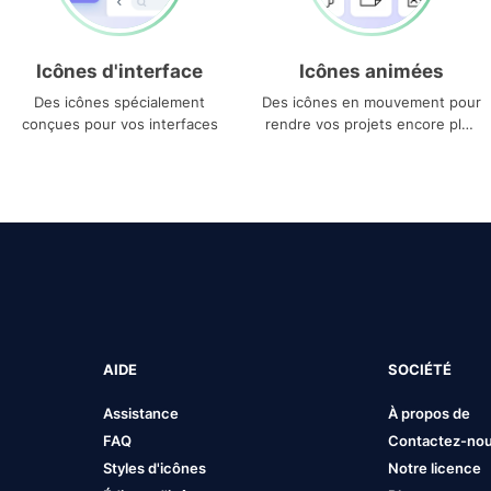
Icônes d'interface
Icônes animées
Des icônes spécialement
Des icônes en mouvement pour
conçues pour vos interfaces
rendre vos projets encore plus
uniques
AIDE
SOCIÉTÉ
Assistance
À propos de
FAQ
Contactez-no
Styles d'icônes
Notre licence