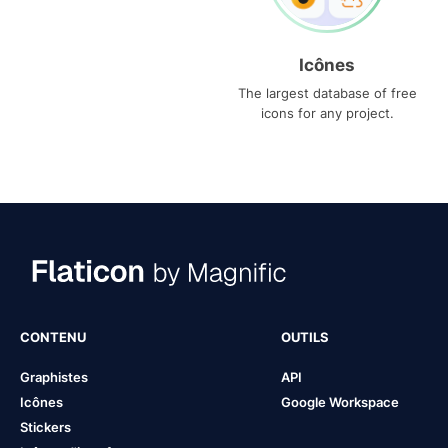
Icônes
The largest database of free
icons for any project.
CONTENU
OUTILS
Graphistes
API
Icônes
Google Workspace
Stickers