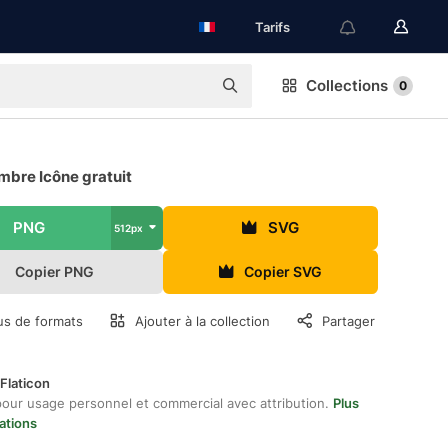
Tarifs
Collections
0
mbre Icône gratuit
PNG
SVG
512px
Copier PNG
Copier SVG
us de formats
Ajouter à la collection
Partager
Flaticon
pour usage personnel et commercial avec attribution.
Plus
ations