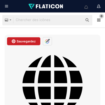
0
Sauvegardez