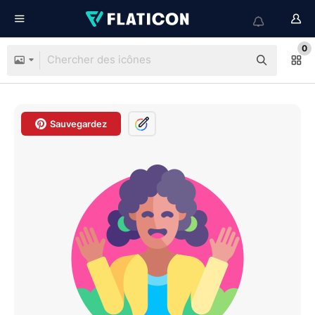
0
Sauvegardez