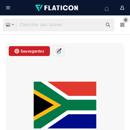
0
Sauvegardez