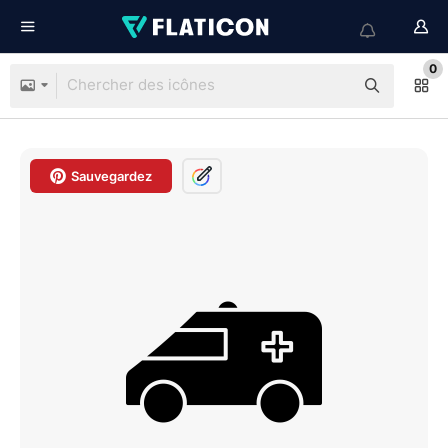
0
Sauvegardez