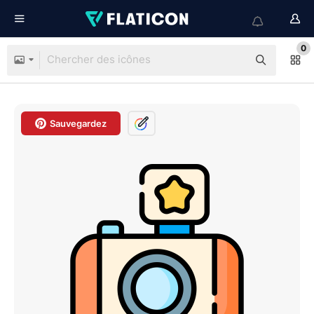
0
Sauvegardez