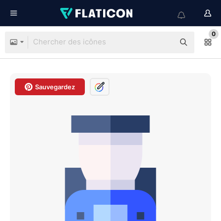
0
Sauvegardez