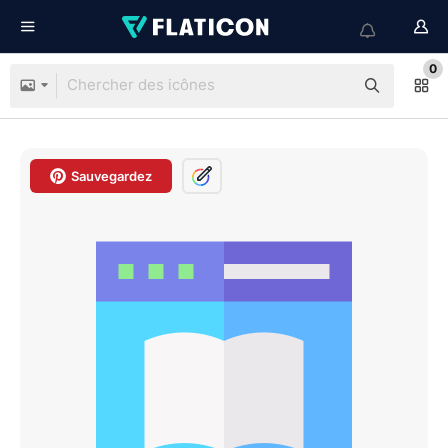
0
Sauvegardez