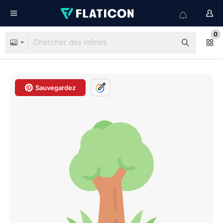
0
Sauvegardez