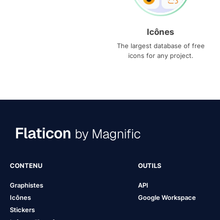
Icônes
The largest database of free
icons for any project.
CONTENU
OUTILS
Graphistes
API
Icônes
Google Workspace
Stickers