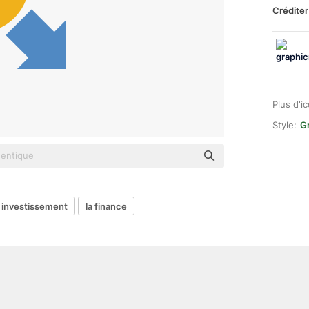
Créditer
Plus d'i
Style:
G
investissement
la finance