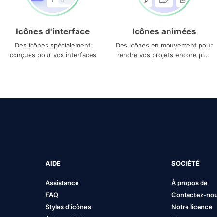
Icônes d'interface
Icônes animées
Des icônes spécialement
Des icônes en mouvement pour
conçues pour vos interfaces
rendre vos projets encore plus
uniques
AIDE
SOCIÉTÉ
Assistance
À propos de
FAQ
Contactez-no
Styles d'icônes
Notre licence