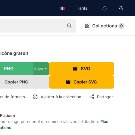
Tarifs
Collections
0
Icône gratuit
PNG
SVG
512px
Copier PNG
Copier SVG
us de formats
Ajouter à la collection
Partager
Flaticon
pour usage personnel et commercial avec attribution.
Plus
ations