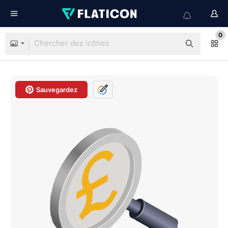
0
Sauvegardez