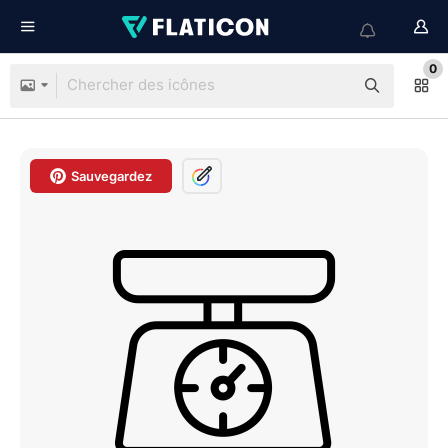
0
Sauvegardez