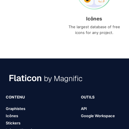
Icônes
The largest database of free
icons for any project.
CONTENU
OUTILS
Graphistes
API
Icônes
Google Workspace
Stickers