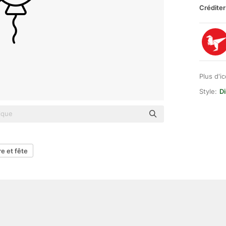
Créditer
Plus d'i
Style:
Di
re et fête