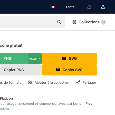
Tarifs
Collections
0
Icône gratuit
PNG
SVG
512px
Copier PNG
Copier SVG
us de formats
Ajouter à la collection
Partager
Flaticon
pour usage personnel et commercial avec attribution.
Plus
ations