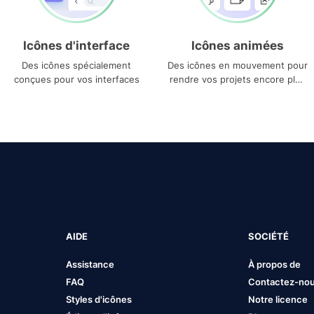
Icônes d'interface
Icônes animées
Des icônes spécialement
Des icônes en mouvement pour
conçues pour vos interfaces
rendre vos projets encore plus
uniques
AIDE
SOCIÉTÉ
Assistance
À propos de
FAQ
Contactez-no
Styles d'icônes
Notre licence