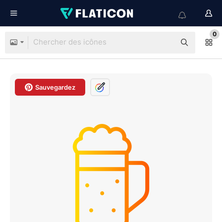
0
Sauvegardez