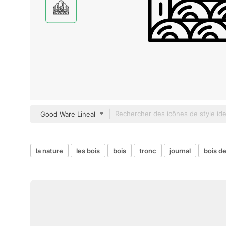
Good Ware Lineal
la nature
les bois
bois
tronc
journal
bois d