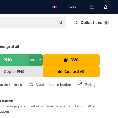
Tarifs
Collections
0
ône gratuit
PNG
SVG
512px
Copier PNG
Copier SVG
us de formats
Ajouter à la collection
Partager
Flaticon
pour usage personnel et commercial avec attribution.
Plus
ations