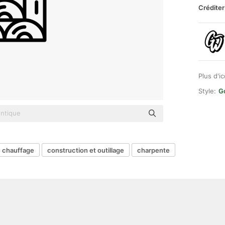
Créditer
Plus d'i
Style:
G
e chauffage
construction et outillage
charpente