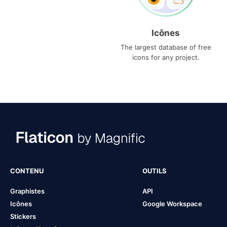
Icônes
The largest database of free
icons for any project.
CONTENU
OUTILS
Graphistes
API
Icônes
Google Workspace
Stickers