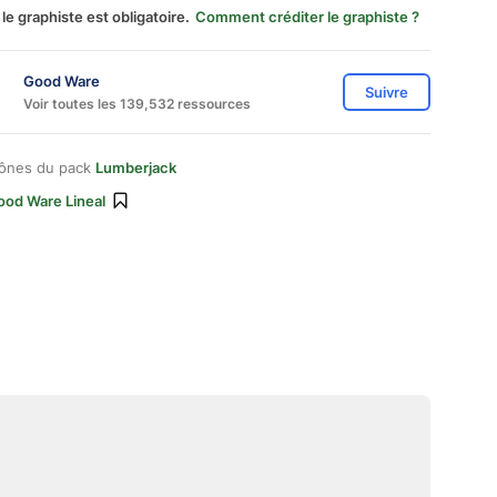
 le graphiste est obligatoire.
Comment créditer le graphiste ?
Good Ware
Suivre
Voir toutes les 139,532 ressources
cônes du pack
Lumberjack
ood Ware Lineal