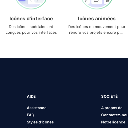
Icônes d'interface
Icônes animées
Des icônes spécialement
Des icônes en mouvement pour
conçues pour vos interfaces
rendre vos projets encore plus
uniques
AIDE
SOCIÉTÉ
Assistance
À propos de
FAQ
Contactez-no
Styles d'icônes
Notre licence