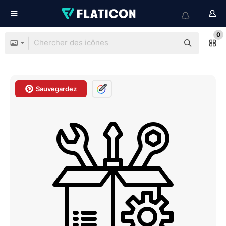
0
Sauvegardez