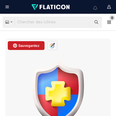
0
Sauvegardez