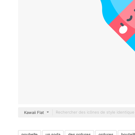
Kawaii Flat
poubelle
un soda
des ordures
ordures
bouteil