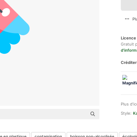
Pl
Licence 
Gratuit 
d'inform
Créditer
Plus d'i
Style:
Ka
le en plastique
contamination
boisson non-alcoolisée
écologi