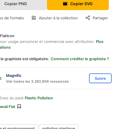
Copier PNG
Copier SVG
us de formats
Ajouter à la collection
Partager
Flaticon
pour usage personnel et commercial avec attribution.
Plus
ations
 le graphiste est obligatoire.
Comment créditer le graphiste ?
Magnific
Suivre
Voir toutes les 3,282,856 ressources
cônes du pack
Plastic Pollution
waii Flat
e et environnement
pollution plastique