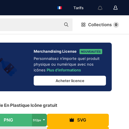
Tarifs
Collections
0
Merchandising License
NOUVEAUTÉS
Personnalisez n’importe quel produit
physique ou numérique avec nos
icônes
Plus d'informations
Acheter licence
le En Plastique Icône gratuit
PNG
SVG
512px