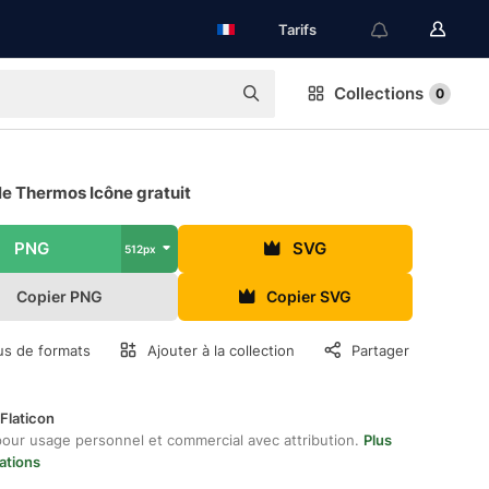
Tarifs
Collections
0
le Thermos Icône gratuit
PNG
SVG
512px
Copier PNG
Copier SVG
us de formats
Ajouter à la collection
Partager
Flaticon
pour usage personnel et commercial avec attribution.
Plus
ations