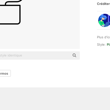
Créditer
Plus d'i
Style:
Pi
hermos