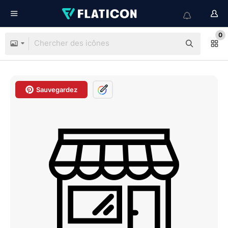
0
Sauvegardez