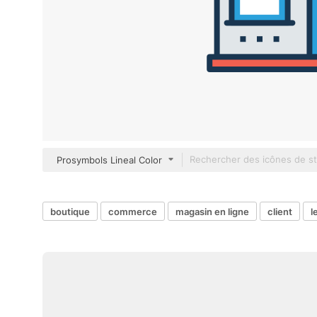
Prosymbols Lineal Color
boutique
commerce
magasin en ligne
client
l