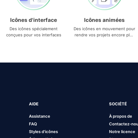
Icônes d'interface
Icônes animées
Des icônes spécialement
Des icônes en mouvement pour
conçues pour vos interfaces
rendre vos projets encore plus
uniques
AIDE
SOCIÉTÉ
Assistance
À propos de
FAQ
Contactez-no
Styles d'icônes
Notre licence