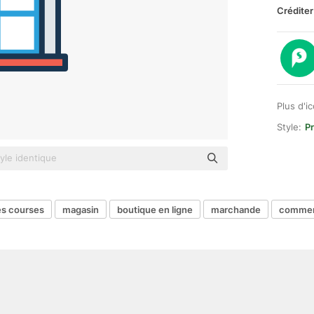
Créditer
Plus d'i
Style:
Pr
es courses
magasin
boutique en ligne
marchande
commer