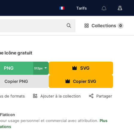
Tarifs
Collections
0
e Icône gratuit
PNG
SVG
512px
Copier PNG
Copier SVG
us de formats
Ajouter à la collection
Partager
Flaticon
pour usage personnel et commercial avec attribution.
Plus
ations