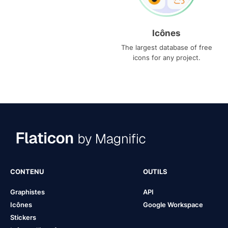
Icônes
The largest database of free
icons for any project.
CONTENU
OUTILS
Graphistes
API
Icônes
Google Workspace
Stickers