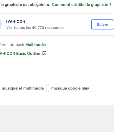
 le graphiste est obligatoire.
Comment créditer le graphiste ?
IYAHICON
Suivre
Voir toutes les 40,773 ressources
cônes du pack
Multimedia
YAHICON Basic Outline
musique et multimédia
musique google play