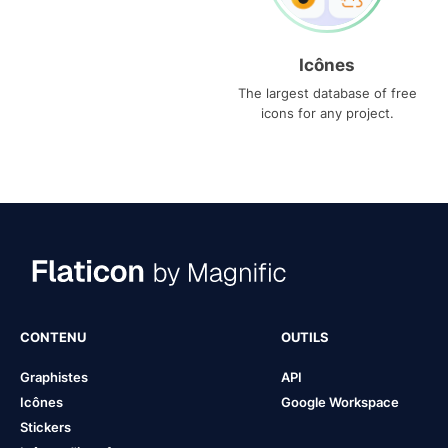
Icônes
The largest database of free
icons for any project.
CONTENU
OUTILS
Graphistes
API
Icônes
Google Workspace
Stickers