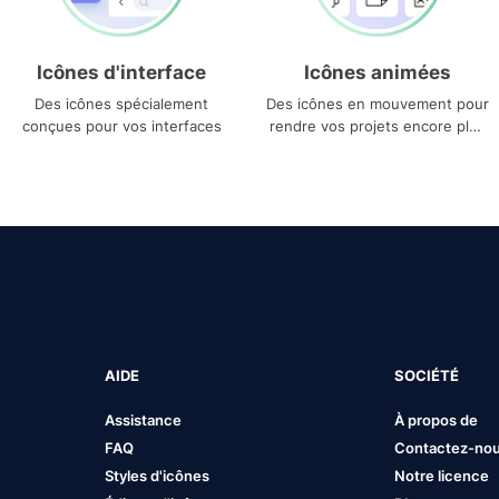
Icônes d'interface
Icônes animées
Des icônes spécialement
Des icônes en mouvement pour
conçues pour vos interfaces
rendre vos projets encore plus
uniques
AIDE
SOCIÉTÉ
Assistance
À propos de
FAQ
Contactez-no
Styles d'icônes
Notre licence