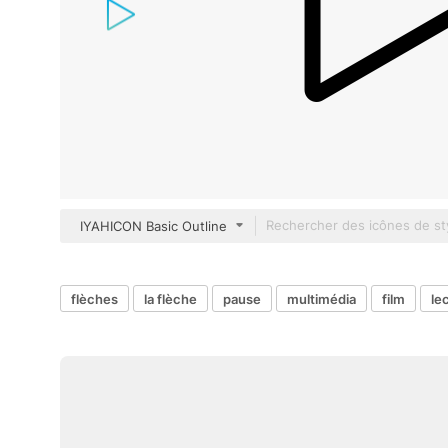
IYAHICON Basic Outline
flèches
la flèche
pause
multimédia
film
le