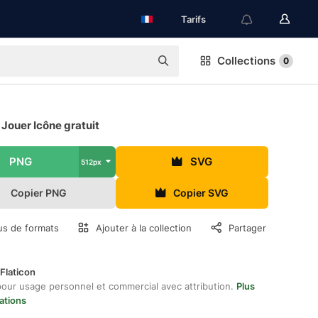
Tarifs
Collections
0
Jouer Icône gratuit
PNG
SVG
512px
Copier PNG
Copier SVG
us de formats
Ajouter à la collection
Partager
Flaticon
pour usage personnel et commercial avec attribution.
Plus
ations