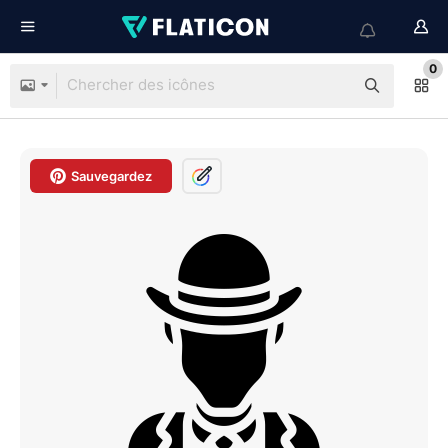
0
Sauvegardez