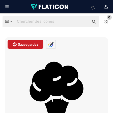
0
Sauvegardez