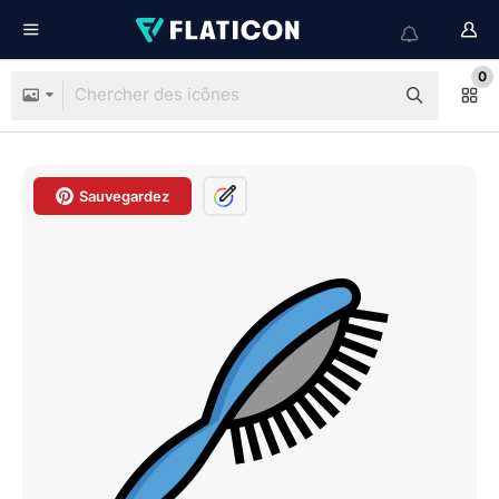
0
Sauvegardez