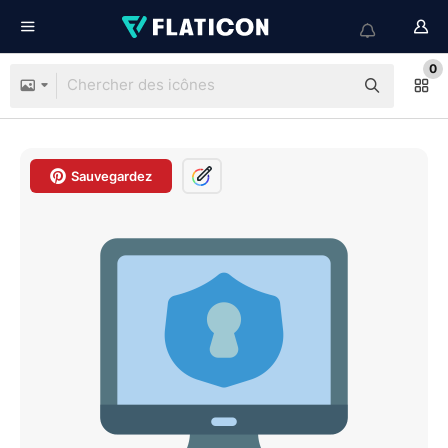
0
Sauvegardez