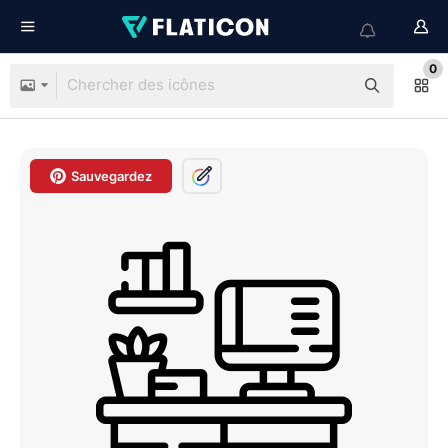
0
Sauvegardez