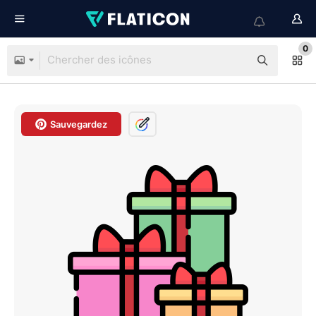
0
Sauvegardez