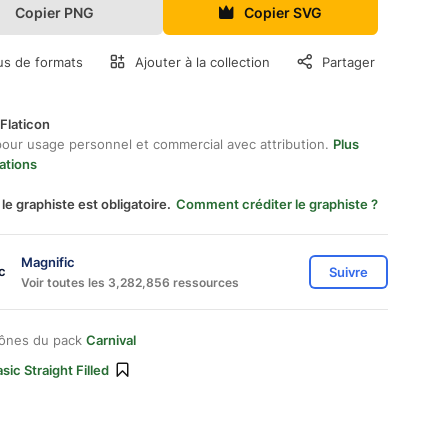
Copier PNG
Copier SVG
us de formats
Ajouter à la collection
Partager
Flaticon
pour usage personnel et commercial avec attribution.
Plus
ations
 le graphiste est obligatoire.
Comment créditer le graphiste ?
Magnific
Suivre
Voir toutes les 3,282,856 ressources
cônes du pack
Carnival
sic Straight Filled