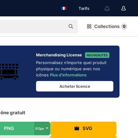
Tarifs
Collections
0
Merchandising License
NOUVEAUTÉS
Personnalisez n’importe quel produit
physique ou numérique avec nos
icônes
Plus d'informations
Acheter licence
ône gratuit
PNG
SVG
512px