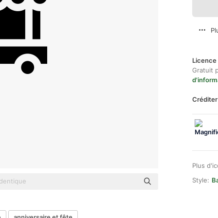
Pl
Licence 
Gratuit 
d'inform
Créditer
Plus d'i
Style:
Ba
e
anniversaire et fête