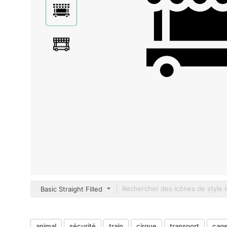
Basic Straight Filled
animal
sécurité
train
cirque
transport
cag