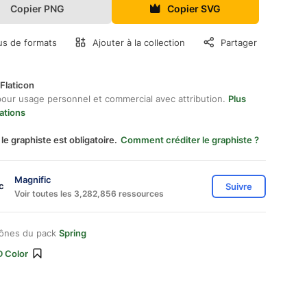
Copier PNG
Copier SVG
us de formats
Ajouter à la collection
Partager
Flaticon
pour usage personnel et commercial avec attribution.
Plus
ations
 le graphiste est obligatoire.
Comment créditer le graphiste ?
Magnific
Suivre
Voir toutes les 3,282,856 ressources
cônes du pack
Spring
D Color