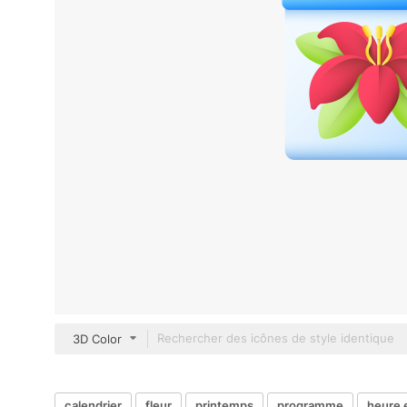
3D Color
calendrier
fleur
printemps
programme
heure 