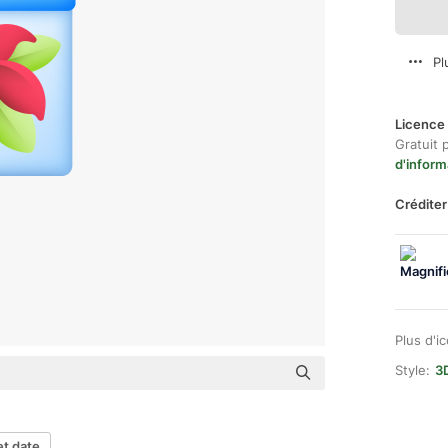
Pl
Licence 
Gratuit 
d'inform
Créditer
Plus d'i
Style:
3
et date