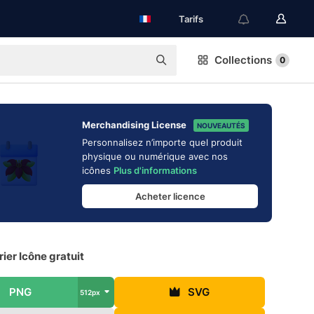
Tarifs
Collections
0
Merchandising License
NOUVEAUTÉS
Personnalisez n’importe quel produit
physique ou numérique avec nos
icônes
Plus d'informations
Acheter licence
ier Icône gratuit
PNG
SVG
512px