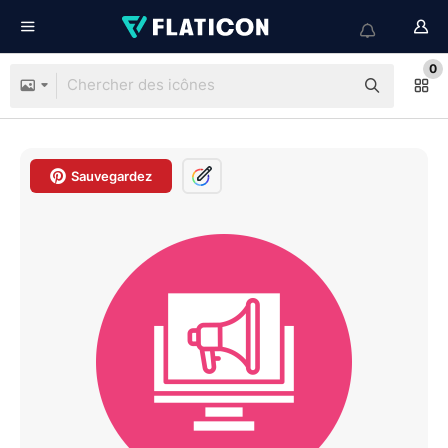
0
Sauvegardez