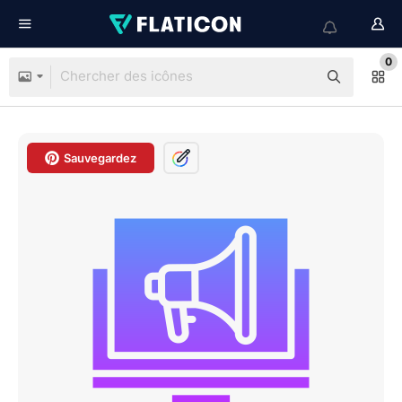
0
Sauvegardez