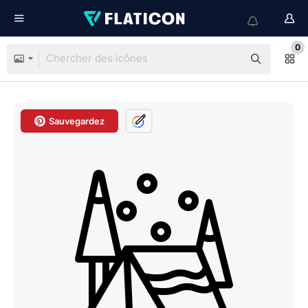
0
Sauvegardez