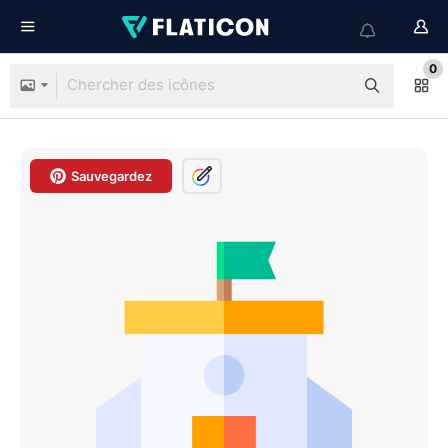
0
Sauvegardez