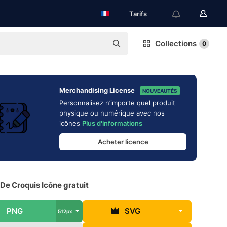
Tarifs
Collections
0
Merchandising License
NOUVEAUTÉS
Personnalisez n’importe quel produit
physique ou numérique avec nos
icônes
Plus d'informations
Acheter licence
De Croquis Icône gratuit
PNG
SVG
512px