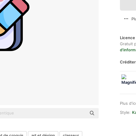
Pl
Licence 
Gratuit 
d'inform
Créditer
Plus d'i
Style:
Ka
t de croquis
art et désign
classeur