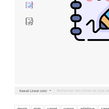
Kawaii Lineal color
dessin
stylo
carnet
crayon
artistique
carne