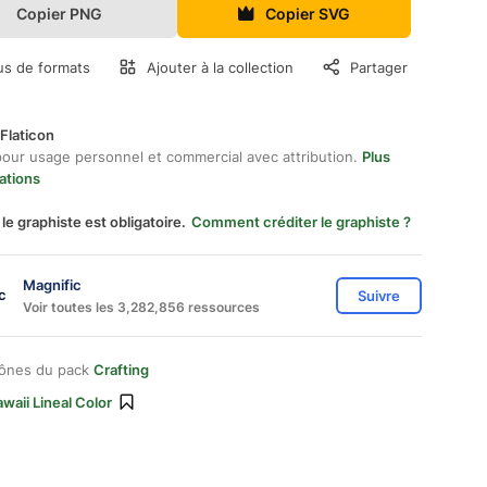
Copier PNG
Copier SVG
us de formats
Ajouter à la collection
Partager
Flaticon
pour usage personnel et commercial avec attribution.
Plus
ations
 le graphiste est obligatoire.
Comment créditer le graphiste ?
Magnific
Suivre
Voir toutes les 3,282,856 ressources
cônes du pack
Crafting
waii Lineal Color