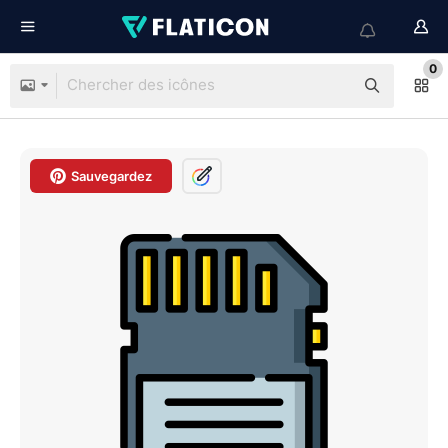
0
Sauvegardez