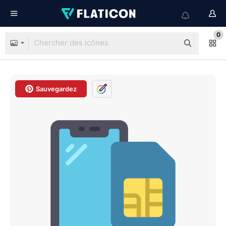
0
Sauvegardez