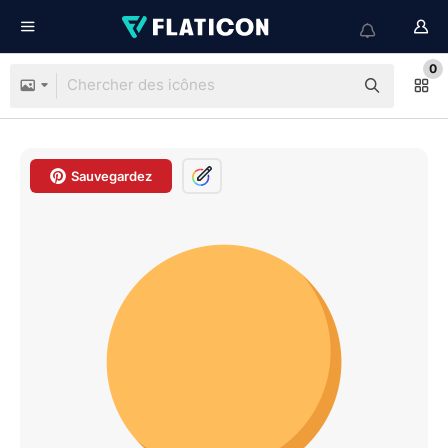
0
Sauvegardez