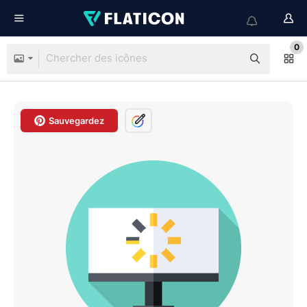
0
Sauvegardez