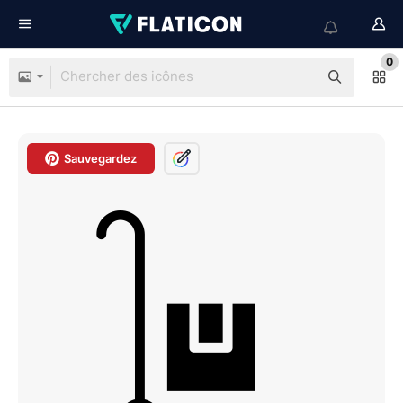
0
Sauvegardez