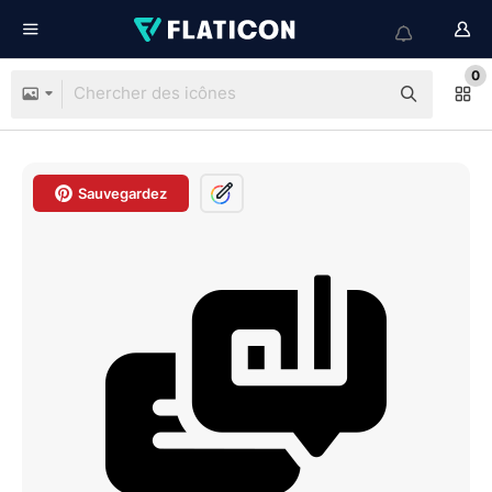
0
Sauvegardez