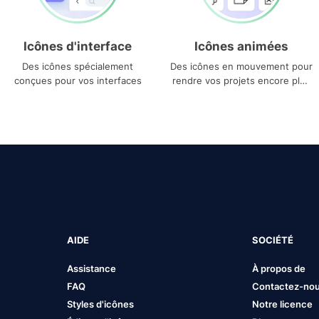
Icônes d'interface
Icônes animées
Des icônes spécialement
Des icônes en mouvement pour
conçues pour vos interfaces
rendre vos projets encore plus
uniques
AIDE
SOCIÉTÉ
Assistance
À propos de
FAQ
Contactez-no
Styles d'icônes
Notre licence