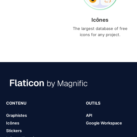
Icônes
The largest database of free
icons for any project.
CONTENU
OUTILS
Graphistes
API
Icônes
Google Workspace
Stickers