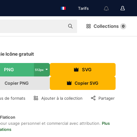
Tarifs
Collections
0
ie Icône gratuit
PNG
SVG
512px
Copier PNG
Copier SVG
us de formats
Ajouter à la collection
Partager
Flaticon
pour usage personnel et commercial avec attribution.
Plus
ations