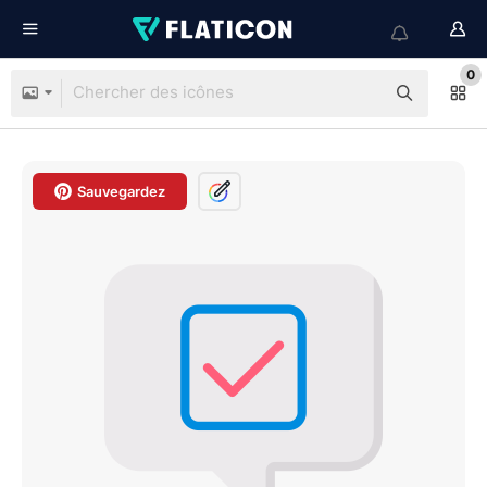
0
Sauvegardez