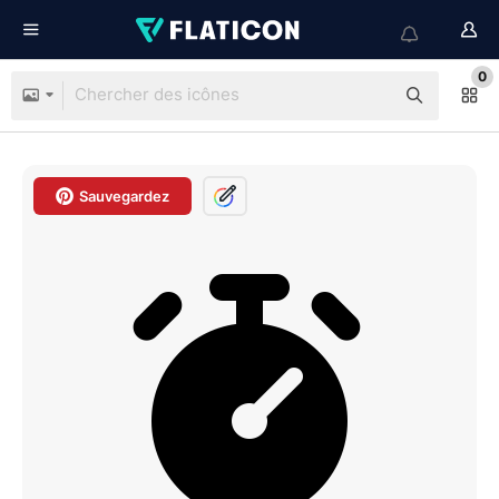
0
Sauvegardez