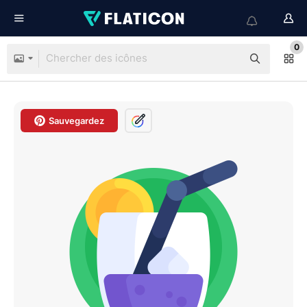
0
Sauvegardez