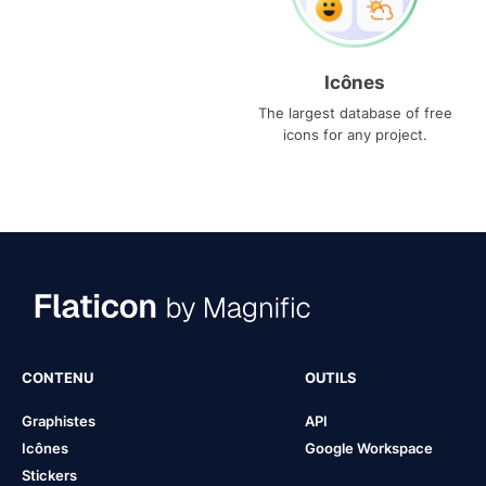
Icônes
The largest database of free
icons for any project.
CONTENU
OUTILS
Graphistes
API
Icônes
Google Workspace
Stickers