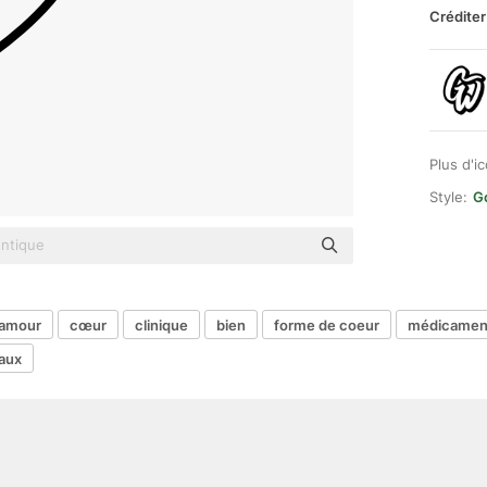
Créditer
Plus d'i
Style:
G
amour
cœur
clinique
bien
forme de coeur
médicamen
taux