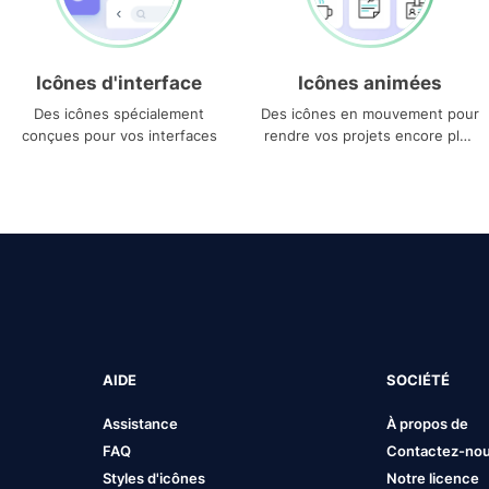
Icônes d'interface
Icônes animées
Des icônes spécialement
Des icônes en mouvement pour
conçues pour vos interfaces
rendre vos projets encore plus
uniques
AIDE
SOCIÉTÉ
Assistance
À propos de
FAQ
Contactez-no
Styles d'icônes
Notre licence