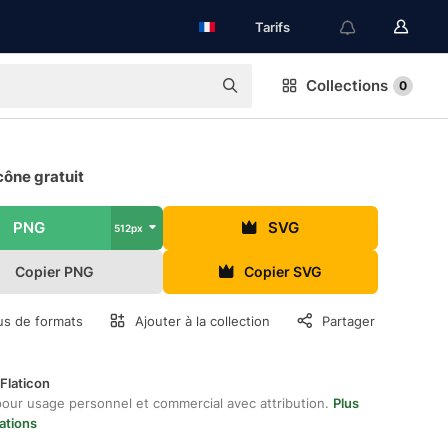
Tarifs
Collections
0
cône gratuit
PNG
SVG
512px
Copier PNG
Copier SVG
us de formats
Ajouter à la collection
Partager
Flaticon
pour usage personnel et commercial avec attribution.
Plus
ations