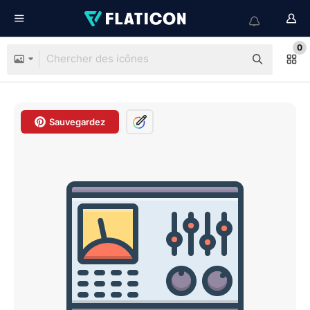
0
Sauvegardez