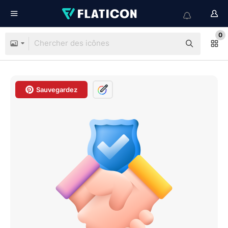
0
Sauvegardez